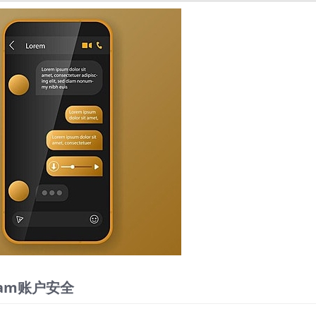
ram账户安全