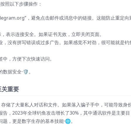
，请按照以下步骤操作：
egram.org”，避免点击邮件或消息中的链接。这能防止重定向
图标，表示连接安全。如果证书无效，立即关闭页面。
业，没有拼写错误或过多广告。如果感觉不对劲，很可能就是钓
签中，方便下次快速访问。
据安全·🛡️。
至关重要
，存储了大量私人对话和文件。如果落入骗子手中，可能导致身
告，2023年全球钓鱼攻击增长了30%，其中通讯软件是主要目
题，更是数字生存的基本技能·🌐。