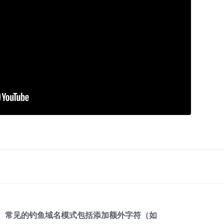
。常见的钓鱼域名模式包括添加额外字符（如