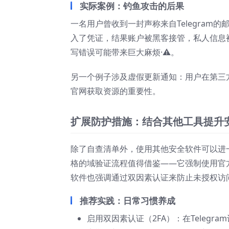
实际案例：钓鱼攻击的后果
一名用户曾收到一封声称来自Telegram的邮
入了凭证，结果账户被黑客接管，私人信息
写错误可能带来巨大麻烦·⚠️。
另一个例子涉及虚假更新通知：用户在第三方网
官网获取资源的重要性。
扩展防护措施：结合其他工具提升
除了自查清单外，使用其他安全软件可以进
格的域验证流程值得借鉴——它强制使用官方域“
软件也强调通过双因素认证来防止未授权访
推荐实践：日常习惯养成
启用双因素认证（2FA）：在Telegr