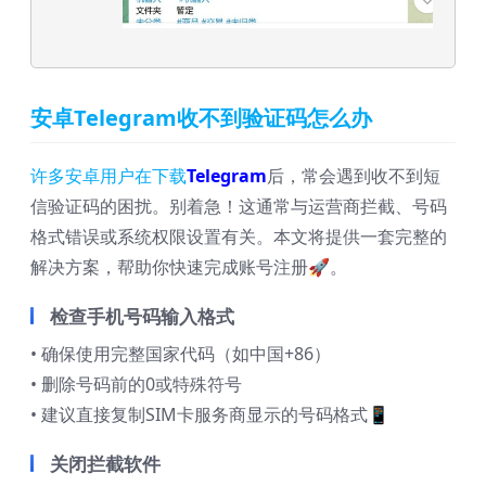
安卓Telegram收不到验证码怎么办
许多安卓用户在下载
Telegram
后，常会遇到收不到短
信验证码的困扰。别着急！这通常与运营商拦截、号码
格式错误或系统权限设置有关。本文将提供一套完整的
解决方案，帮助你快速完成账号注册🚀。
检查手机号码输入格式
• 确保使用完整国家代码（如中国+86）
• 删除号码前的0或特殊符号
• 建议直接复制SIM卡服务商显示的号码格式📱
关闭拦截软件