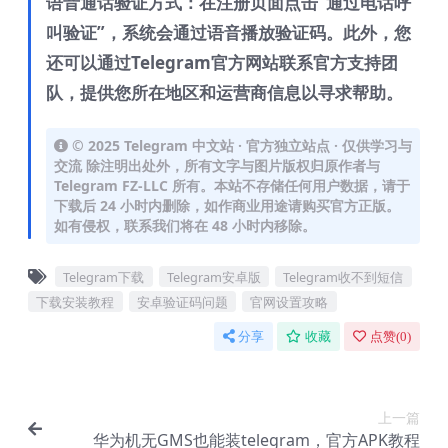
语音通话验证方式：在注册页面点击“通过电话呼
叫验证”，系统会通过语音播放验证码。此外，您
还可以通过Telegram官方网站联系官方支持团
队，提供您所在地区和运营商信息以寻求帮助。
© 2025 Telegram 中文站 · 官方独立站点 · 仅供学习与
交流 除注明出处外，所有文字与图片版权归原作者与
Telegram FZ-LLC 所有。本站不存储任何用户数据，请于
下载后 24 小时内删除，如作商业用途请购买官方正版。
如有侵权，联系我们将在 48 小时内移除。
Telegram下载
Telegram安卓版
Telegram收不到短信
下载安装教程
安卓验证码问题
官网设置攻略
分享
收藏
点赞(
0
)
上一篇
华为机无GMS也能装telegram，官方APK教程