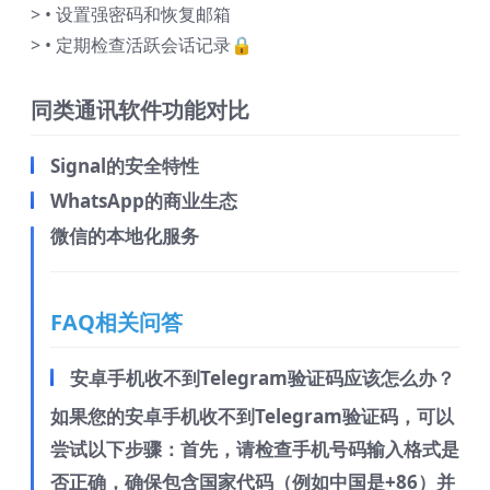
> • 设置强密码和恢复邮箱
> • 定期检查活跃会话记录🔒
同类通讯软件功能对比
Signal的安全特性
WhatsApp的商业生态
微信的本地化服务
FAQ相关问答
安卓手机收不到Telegram验证码应该怎么办？
如果您的安卓手机收不到Telegram验证码，可以
尝试以下步骤：首先，请检查手机号码输入格式是
否正确，确保包含国家代码（例如中国是+86）并