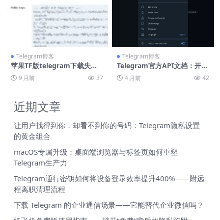
Telegram博客
Telegram博客
苹果TF版telegram下载失
Telegram官方API文档：开发
效，替代通道汇总
者机器人接入使用教程
9 月前
37
4 月前
42
近期文章
让用户找得到你，却看不到你的号码：Telegram隐私设置
的黄金组合
macOS专属升级：桌面端浏览器与标签页如何重塑
Telegram生产力
Telegram通行密钥如何将设备登录效率提升400%——附远
程离职清理流程
下载 Telegram 的企业通信场景——它能替代企业微信吗？