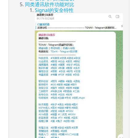
同类通讯软件功能对比
Signal的安全特性