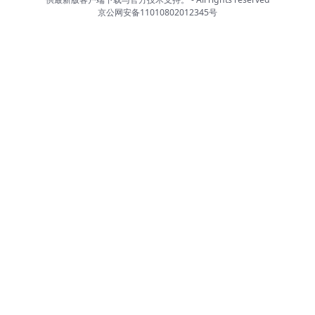
京公网安备11010802012345号