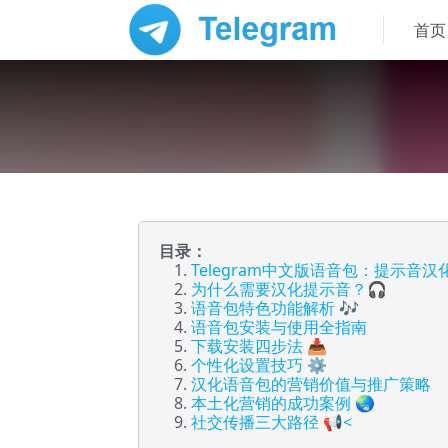
首页
目录：
Telegram中文版语音包：提示音
为什么需要汉化提示音？🎧
语音包特色功能解析 🎶
语音包安装与使用全指南
下载安装四步法 📥
个性化设置技巧 ⚙️
汉化语音包的营销价值与推广策略
本土化营销的成功案例 🌏
社交传播三大路径 📢<