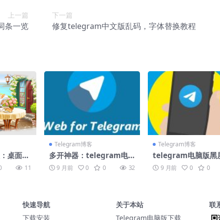
上一篇
下一篇
体词条一览
修复telegram中文版乱码，字体替换教程
Telegram博客
Telegram博客
级：桌面端
多开神器：telegram电
telegram电脑版
如何重塑T
脑版三账号同时在线
显卡兼容模式开法
0
11
9 月前
0
0
32
9 月前
0
0
快速导航
关于本站
联
下载安装
Telegram电脑版下载