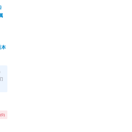
击
属
版本
m
们
(
0
)