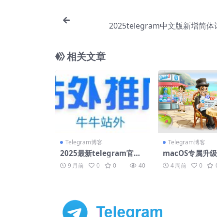
2025telegram中文版新增简
相关文章
Telegram博客
Telegram博客
2025最新telegram官网
macOS专属升
直达通道，免翻墙安全登
浏览器与标签页
9 月前
0
0
40
4 周前
0
录
elegram生产力