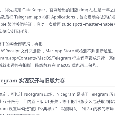
下载，得先搞定 GateKeeper。官网给出的旧版 dmg 往往是一年之
Telegram.app 拖到 Applications，首次启动会被系统
sable 暂时关闭验证，启动一次后再 sudo spctl –master-enable
实例实测无闪退。
安装补丁的勾全部取消，再把
ents/_MASReceipt 文件夹删除，Mac App Store 就检测不到更新通
Telegram.app/Contents/MacOS/Telegram 把主程序锁成只读，
中文版就永远停在旧版，降级教程在 macOS 端也画上句号。
icegram 实现双开与旧版共存
让 Nicegram 出场。Nicegram 是基于 Telegram 
双开账号，且内置旧版 UI 开关，等于把“旧版安装包获取与降
ram 设置里勾选“使用经典界面”，就能瞬间回到 7.x 的极简布局