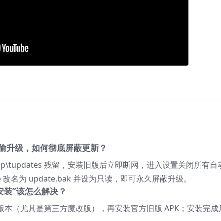
版后仍偷偷升级，如何彻底屏蔽更新？
esktop\tupdates 残留，安装旧版后立即断网，进入设置关闭所有
e 改名为 update.bak 并设为只读，即可永久屏蔽升级。
未安装”该怎么解决？
，卸载现有版本（尤其是第三方魔改版），再安装官方旧版 APK；安装完成