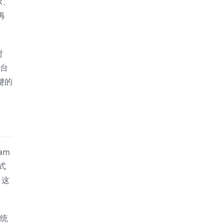
k、
再
对
后台
键的
am
格式
，这
系统