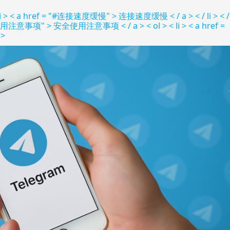
i > < a href = "#连接速度缓慢" > 连接速度缓慢 < / a > < / li > < /
"#安全使用注意事项" > 安全使用注意事项 < / a > < ol > < li > < a href =
i>