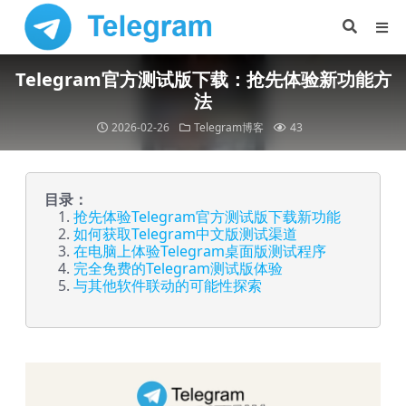
Telegram官方测试版下载：抢先体验新功能方
法
2026-02-26
Telegram博客
43
目录：
抢先体验Telegram官方测试版下载新功能
如何获取Telegram中文版测试渠道
在电脑上体验Telegram桌面版测试程序
完全免费的Telegram测试版体验
与其他软件联动的可能性探索