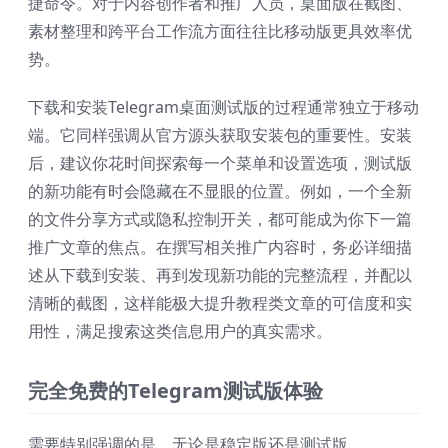
捷命令。对于内容创作者和推广人员，桌面版在截图、
素材整理和跨平台工作流方面往往比移动版更具效率优
势。
下载和安装Telegram桌面测试版的过程通常独立于移动
端。它同样强调从官方源头获取安装包的重要性。安装
后，建议你花时间探索每一个菜单和设置选项，测试版
的新功能有时会隐藏在不显眼的位置。例如，一个全新
的文件分享方式或隐私控制开关，都可能成为你下一篇
推广文章的焦点。在撰写相关推广内容时，务必详细描
述从下载到安装、再到发现新功能的完整流程，并配以
清晰的截图，这样能极大提升教程类文章的可信度和实
用性，满足搜索这类信息用户的真实需求。
完全免费的Telegram测试版体验
需要特别强调的是，无论是稳定版还是测试版，