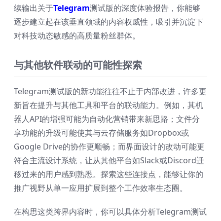
续输出关于
Telegram
测试版的深度体验报告，你能够
逐步建立起在该垂直领域的内容权威性，吸引并沉淀下
对科技动态敏感的高质量粉丝群体。
与其他软件联动的可能性探索
Telegram测试版的新功能往往不止于内部改进，许多更
新旨在提升与其他工具和平台的联动能力。例如，其机
器人API的增强可能为自动化营销带来新思路；文件分
享功能的升级可能使其与云存储服务如Dropbox或
Google Drive的协作更顺畅；而界面设计的改动可能更
符合主流设计系统，让从其他平台如Slack或Discord迁
移过来的用户感到熟悉。探索这些连接点，能够让你的
推广视野从单一应用扩展到整个工作效率生态圈。
在构思这类跨界内容时，你可以具体分析Telegram测试