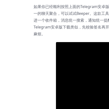
如果你已经顺利按照上面的Telegram安卓
一的聊天聚合，可以试试Beeper。这款工具能把Te
进一个收件箱，消息统一搜索，通知统一提醒
Telegram安卓版下载类似，先校验签
麻烦。