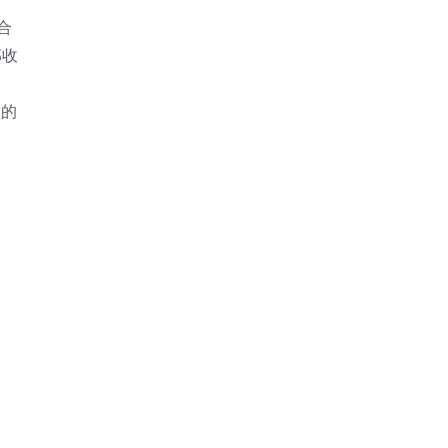
合
部收
换的