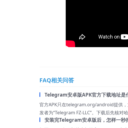
FAQ相关问答
Telegram安卓版APK官方下载地
官方APK只在telegram.org/andro
发者为“Telegram FZ-LLC”。下载
安装完Telegram安卓版后，怎样一