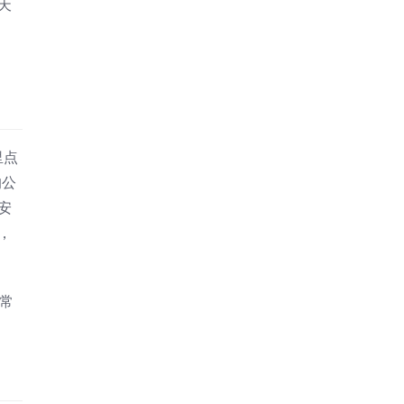
天
里点
的公
安
，
正常