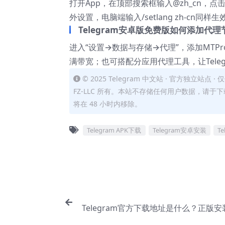
打开App，在顶部搜索框输入@zh_cn
外设置，电脑端输入/setlang zh-cn同样生
Telegram安卓版免费版如何添加代
进入“设置→数据与存储→代理”，添加MTP
满带宽；也可搭配分应用代理工具，让Tele
© 2025 Telegram 中文站 · 官方独立
FZ-LLC 所有。本站不存储任何用户数据，请
将在 48 小时内移除。
Telegram APK下载
Telegram安卓安装
T
Telegram官方下载地址是什么？正版