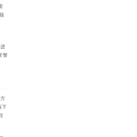
里
颁
点进
常警
上方
版下
程