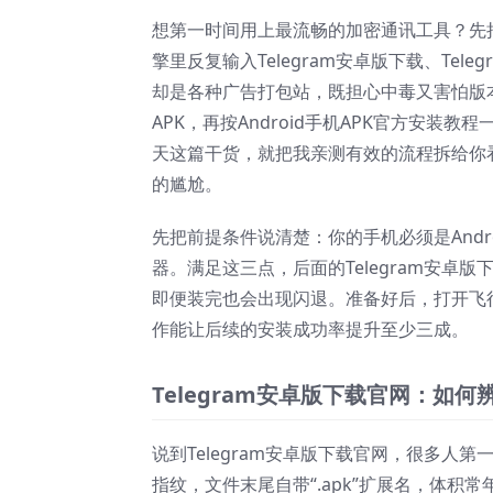
想第一时间用上最流畅的加密通讯工具？先把“
擎里反复输入Telegram安卓版下载、Tel
却是各种广告打包站，既担心中毒又害怕版
APK，再按Android手机APK官方安
天这篇干货，就把我亲测有效的流程拆给你看，
的尴尬。
先把前提条件说清楚：你的手机必须是Andro
器。满足这三点，后面的Telegram安卓
即便装完也会出现闪退。准备好后，打开飞
作能让后续的安装成功率提升至少三成。
Telegram安卓版下载官网：如
说到Telegram安卓版下载官网，很多人
指纹，文件末尾自带“.apk”扩展名，体积常