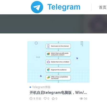
首页
Telegram博客
开机自启telegram电脑版，Win/M
ac设置差异
9 月前
0
0
56