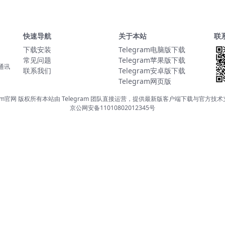
快速导航
关于本站
联
下载安装
Telegram电脑版下载
常见问题
Telegram苹果版下载
时通讯
联系我们
Telegram安卓版下载
Telegram网页版
egram官网 版权所有
本站由 Telegram 团队直接运营，提供最新版客户端下载与官方技
京公网安备11010802012345号