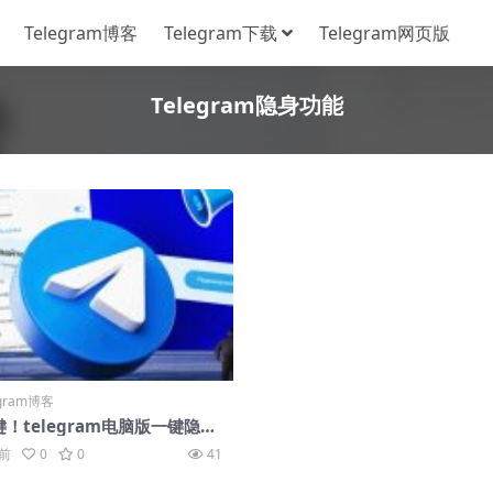
Telegram博客
Telegram下载
Telegram网页版
Telegram隐身功能
egram博客
！telegram电脑版一键隐身
月前
0
0
41