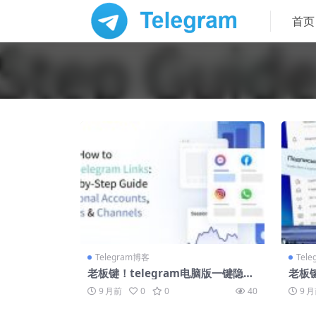
首页
Telegram博客
Tel
老板键！telegram电脑版一键隐身
老板键
窗口
窗口
9 月前
0
0
40
9 