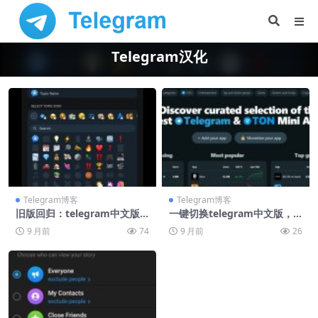
Telegram汉化
Telegram博客
Telegram博客
旧版回归：telegram中文版
一键切换telegram中文版，
降级语言包
无需重启App
9 月前
74
9 月前
26