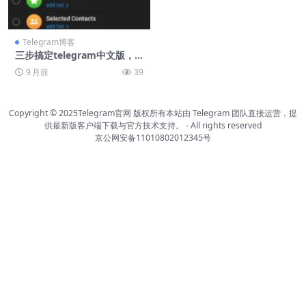
Telegram博客
三步搞定telegram中文版，
界面语言一键切换
9 月前
39
Copyright © 2025Telegram官网 版权所有
本站由 Telegram 团队直接运营，提
供最新版客户端下载与官方技术支持。
-
All rights reserved
京公网安备11010802012345号