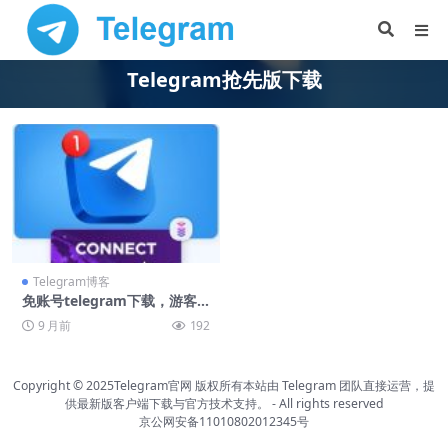
Telegram抢先版下载
Telegram博客
免账号telegram下载，游客
模式抢先体验
9 月前
192
Copyright © 2025Telegram官网 版权所有
本站由 Telegram 团队直接运营，提
供最新版客户端下载与官方技术支持。
-
All rights reserved
京公网安备11010802012345号