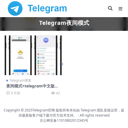
Telegram夜间模式
Telegram博客
夜间模式+telegram中文版，
护眼配色方案
9 月前
42
Copyright © 2025Telegram官网 版权所有
本站由 Telegram 团队直接运营，提
供最新版客户端下载与官方技术支持。
-
All rights reserved
京公网安备11010802012345号