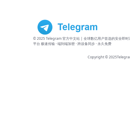
© 2025 Telegram 官方中文站 | 全球数亿用户首选的安全即
平台 极速传输 · 端到端加密 · 跨设备同步 · 永久免费
Copyright © 2025Tel