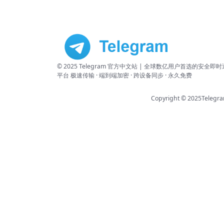
© 2025 Telegram 官方中文站 | 全球数亿用户首选的安全即
平台 极速传输 · 端到端加密 · 跨设备同步 · 永久免费
Copyright © 2025Tel