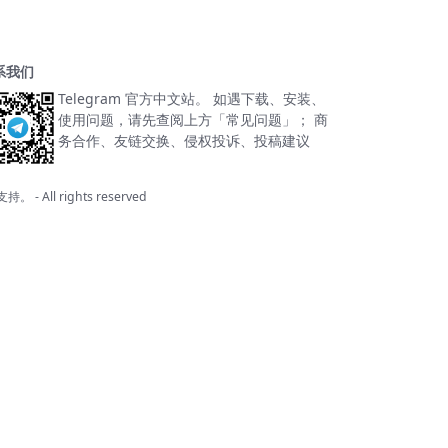
系我们
Telegram 官方中文站。 如遇下载、安装、
使用问题，请先查阅上方「常见问题」； 商
务合作、友链交换、侵权投诉、投稿建议
术支持。
-
All rights reserved