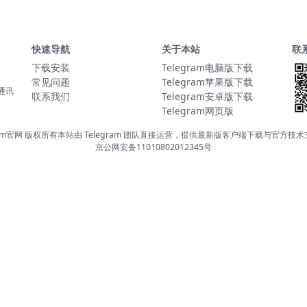
快速导航
关于本站
联
下载安装
Telegram电脑版下载
常见问题
Telegram苹果版下载
时通讯
联系我们
Telegram安卓版下载
Telegram网页版
egram官网 版权所有
本站由 Telegram 团队直接运营，提供最新版客户端下载与官方技
京公网安备11010802012345号