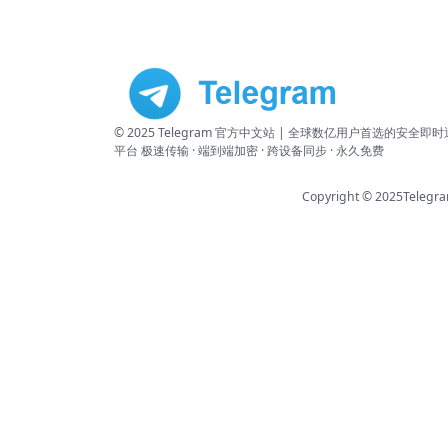
© 2025 Telegram 官方中文站 | 全球数亿用户首选的安全即
平台 极速传输 · 端到端加密 · 跨设备同步 · 永久免费
Copyright © 2025Tel