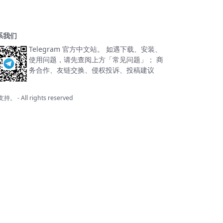
系我们
Telegram 官方中文站。 如遇下载、安装、
使用问题，请先查阅上方「常见问题」； 商
务合作、友链交换、侵权投诉、投稿建议
术支持。
-
All rights reserved