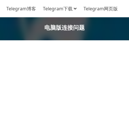
Telegram博客
Telegram下载
Telegram网页版
电脑版连接问题