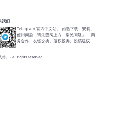
系我们
Telegram 官方中文站。 如遇下载、安装、
使用问题，请先查阅上方「常见问题」； 商
务合作、友链交换、侵权投诉、投稿建议
术支持。
-
All rights reserved