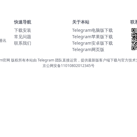
快速导航
关于本站
联
下载安装
Telegram电脑版下载
常见问题
Telegram苹果版下载
时通讯
联系我们
Telegram安卓版下载
Telegram网页版
egram官网 版权所有
本站由 Telegram 团队直接运营，提供最新版客户端下载与官方技
京公网安备11010802012345号