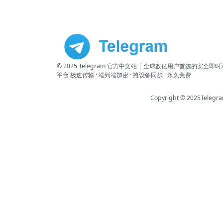
© 2025 Telegram 官方中文站 | 全球数亿用户首选的安全即
平台 极速传输 · 端到端加密 · 跨设备同步 · 永久免费
Copyright © 2025Tel