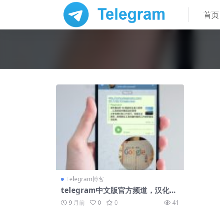
首页
Telegram博客
telegram中文版官方频道，汉化进
度实时看
9 月前
0
0
41