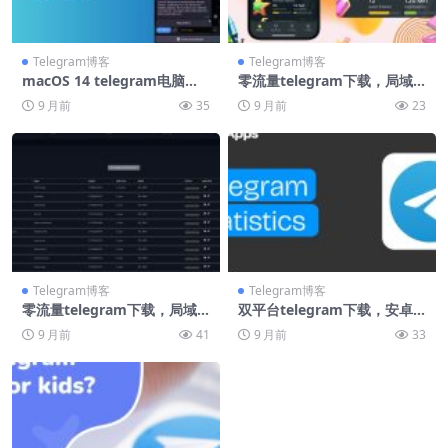
Telegram博客
Telegram博客
macOS 14 telegram电脑版
零流量telegram下载，局域
下载及闪退修复
网共享安装包
9 月前
35
9 月前
23
Telegram博客
Telegram博客
零流量telegram下载，局域
双平台telegram下载，安卓i
网共享安装包
OS同步安装
9 月前
41
9 月前
33