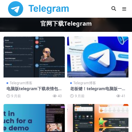
官网下载Telegram
Telegram博客
Telegram博客
电脑版telegram下载表情包
老板键！telegram电脑版一
一键导入
键隐身窗口
9 月前
40
9 月前
41