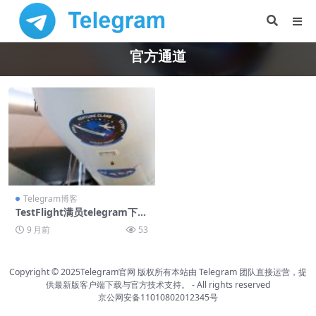
官方通道
Telegram博客
TestFlight满员telegram下载
替代通道
9 月前
53
Copyright © 2025Telegram官网 版权所有
本站由 Telegram 团队直接运营，提
供最新版客户端下载与官方技术支持。
-
All rights reserved
京公网安备11010802012345号