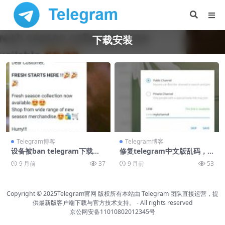
下载安装
Telegram博客
Telegram博客
设备被ban telegram下载重
修复telegram中文版乱码，
新注册技巧
字体替换教程
9 月前
37
9 月前
53
Copyright © 2025Telegram官网 版权所有
本站由 Telegram 团队直接运营，提
供最新版客户端下载与官方技术支持。
-
All rights reserved
京公网安备11010802012345号