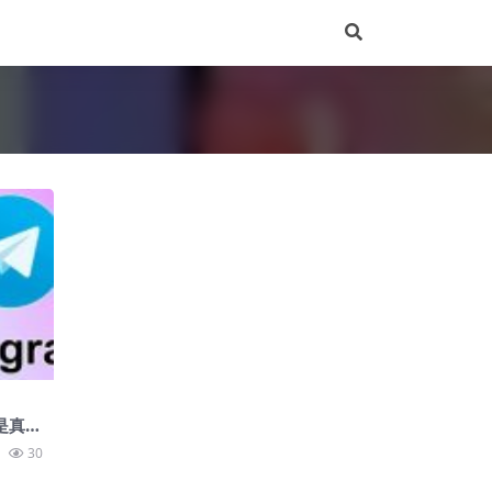
真te
30