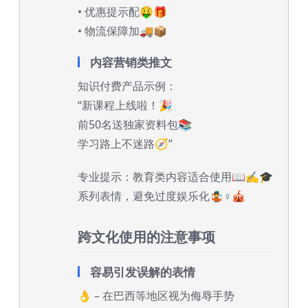
• 优惠提示配🤑🎁
• 物流保障加🚚📦
内容营销类推文
知识付费产品示例：
“新课程上线啦！🎉
前50名送独家资料包📚
学习路上不迷路🧭”
专业提示：教育类内容适合使用📖✍️🎓
系列表情，避免过度娱乐化🤹♀️🎪
跨文化使用的注意事项
容易引发误解的表情
👌 – 在巴西等地区视为侮辱手势