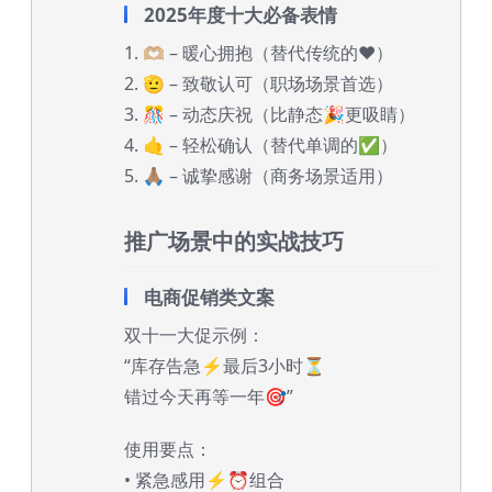
2025年度十大必备表情
1. 🫶🏼 – 暖心拥抱（替代传统的❤️）
2. 🫡 – 致敬认可（职场场景首选）
3. 🎊 – 动态庆祝（比静态🎉更吸睛）
4. 🤙 – 轻松确认（替代单调的✅）
5. 🙏🏽 – 诚挚感谢（商务场景适用）
推广场景中的实战技巧
电商促销类文案
双十一大促示例：
“库存告急⚡️最后3小时⏳
错过今天再等一年🎯”
使用要点：
• 紧急感用⚡️⏰组合