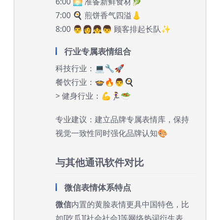
6:00 🌅 准备新鲜食材🥬
7:00 🍳 煎饼香气四溢👃
8:00 👨👩👧👦 顾客排起长队✨
行业专属表情组合
科技行业：💻🔧🚀
餐饮行业：🍲🔥👨🍳
> 健身行业：💪🏃‍♀️🥗
专业建议：建立品牌专属表情库，保持
视觉一致性同时强化品牌认知🎨
与其他通讯软件对比
微信表情体系特点
微信
内置的黄脸表情更具中国特色，比
如[吃瓜][社会社会]等网络热词衍生表