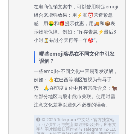
在电商促销文案中，可以使用特定emoji
组合来增强效果：用⚡️和⏰营造紧急
感，用🤑和🎁提示优惠，用🚚和📦表
示物流保障。例如：“库存告急⚡️最后3
小时⏳错过今天再等一年🎯”。
哪些emoji容易在不同文化中引发
误解？
一些emoji在不同文化中容易引发误解，
例如：👌在巴西等地区被视为侮辱手
势；🙏在印度文化中具有宗教含义；🐂
在部分地区与股市熊市关联。使用时需
注意文化差异以避免不必要的误会。
© 2025 Telegram 中文站 · 官方独立站
点 · 仅供学习与交流 除注明出处外，所有文
字与图片版权归原作者与 Telegram FZ-LLC
所有。本站不存储任何用户数据，请于下载